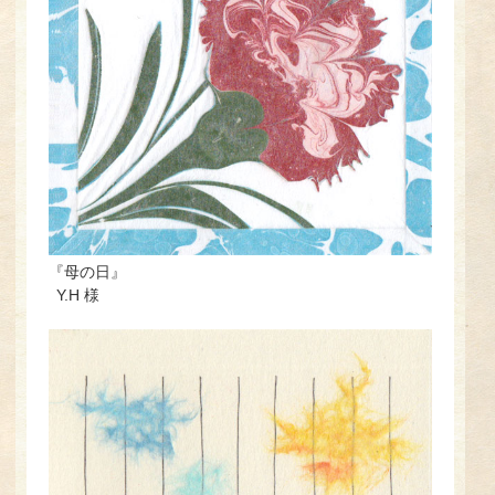
『母の日』
Y.H 様