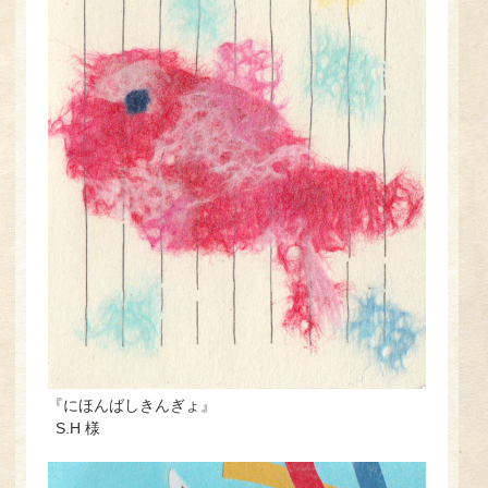
『にほんばしきんぎょ』
S.H 様