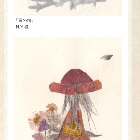
『青の精』
N.Y 様