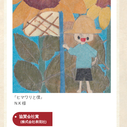
『ヒマワリと僕』
N.K 様
協賛会社賞
(株式会社表現社)