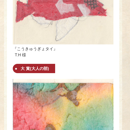
『こうきゅうぎょタイ』
T.H 様
大 賞(大人の部)