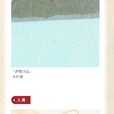
『夕焼け山』
A.K 様
入 賞