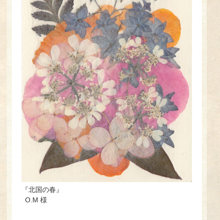
『北国の春』
O.M 様