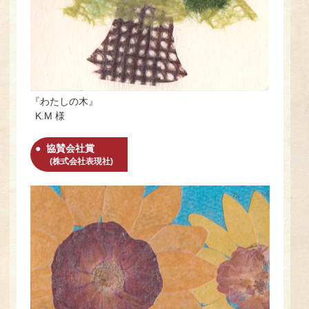
『わたしの木』
K.M 様
協賛会社賞
(株式会社表現社)