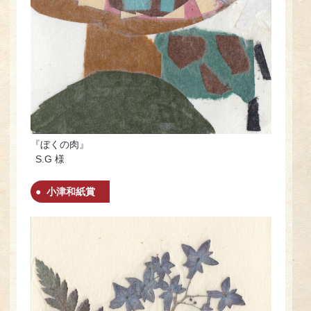
『ぼくの肉』
S.G 様
小津和紙賞