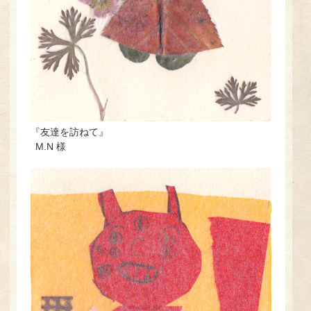
『友達を訪ねて』
M.N 様