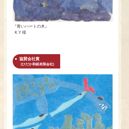
『青いハートの木』
K.Y 様
協賛会社賞
(ひだか和紙有限会社)