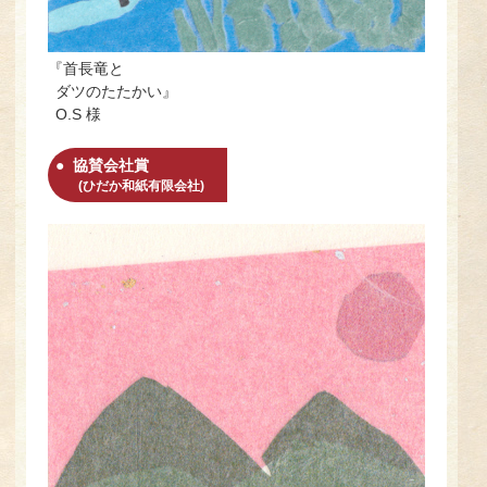
『首長竜と
ダツのたたかい』
O.S 様
協賛会社賞
(ひだか和紙有限会社)