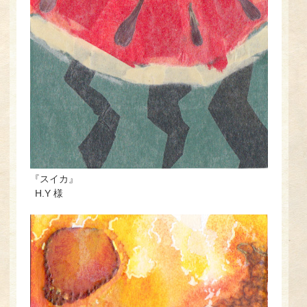
『スイカ』
H.Y 様