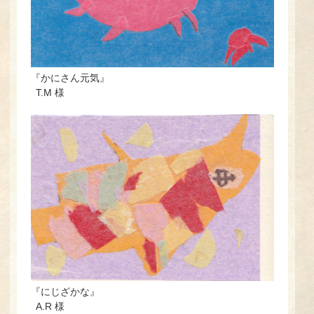
『かにさん元気』
T.M 様
『にじざかな』
A.R 様