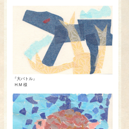
『大バトル』
H.M 様