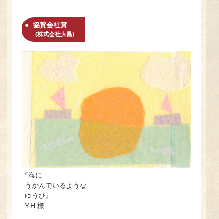
協賛会社賞
(株式会社大昌)
『海に
うかんでいるような
ゆうひ』
Y.H 様