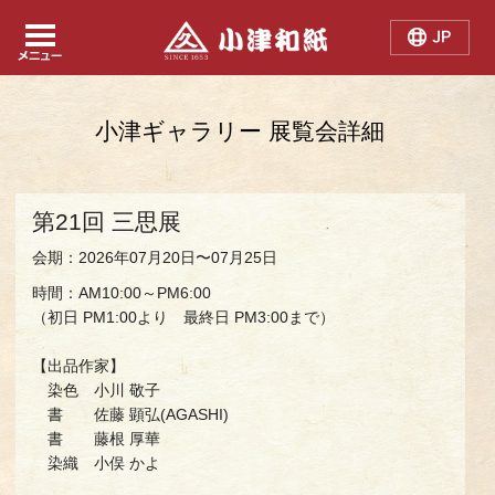
Japanese
Chinese
English
小津ギャラリー 展覧会詳細
第21回 三思展
会期：2026年07月20日〜07月25日
時間：AM10:00～PM6:00
（初日 PM1:00より 最終日 PM3:00まで）
【出品作家】
染色 小川 敬子
書 佐藤 顕弘(AGASHI)
書 藤根 厚華
染織 小俣 かよ