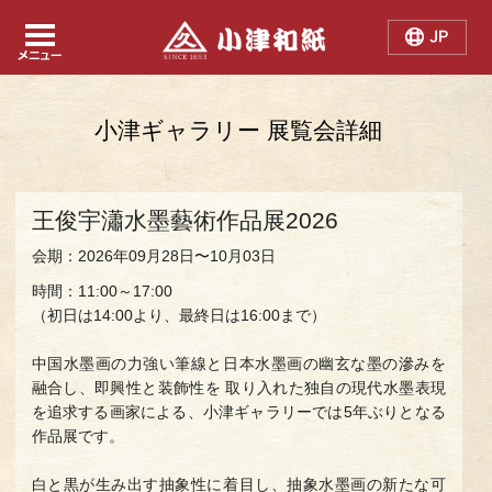
Japanese
Chinese
English
小津ギャラリー 展覧会詳細
王俊宇瀟水墨藝術作品展2026
会期：2026年09月28日〜10月03日
時間：11:00～17:00
（初日は14:00より、最終日は16:00まで）
中国水墨画の力強い筆線と日本水墨画の幽玄な墨の滲みを
融合し、即興性と装飾性を 取り入れた独自の現代水墨表現
を追求する画家による、小津ギャラリーでは5年ぶりとなる
作品展です。
白と黒が生み出す抽象性に着目し、抽象水墨画の新たな可