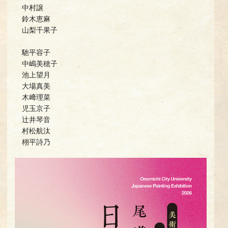
中村譲
鈴木恵麻
山梨千果子
馳平容子
中嶋美穂子
池上望月
大場真美
木﨑理菜
児玉京子
辻井琴音
村松航汰
栩平詩乃