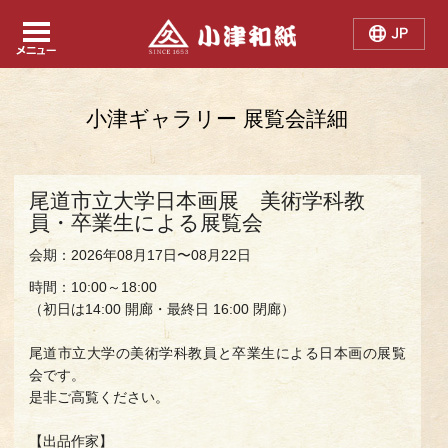
Japanese
Chinese
English
小津ギャラリー 展覧会詳細
尾道市立大学日本画展 美術学科教
員・卒業生による展覧会
会期：2026年08月17日〜08月22日
時間：10:00～18:00
（初日は14:00 開廊・最終日 16:00 閉廊）
尾道市立大学の美術学科教員と卒業生による日本画の展覧
会です。
是非ご高覧ください。
【出品作家】