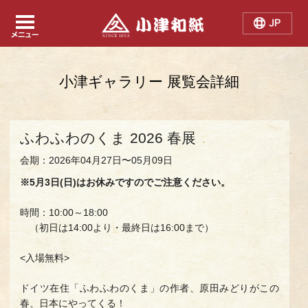
Japanese
Chinese
English
小津ギャラリー 展覧会詳細
ふわふわのくま 2026 春展
会期：2026年04月27日〜05月09日
※5月3日(日)はお休みですのでご注意ください。
時間：10:00～18:00
（初日は14:00より・最終日は16:00まで）
<入場無料>
ドイツ在住「ふわふわのくま」の作者、原田みどりがこの
春、日本にやってくる！