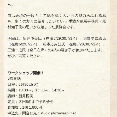
ん。
自己表現の手段として紙を漉く人たちの魅力あふれる紙
を、多くの方々に紹介したいという 手漉き紙展事務局・尾
村知子氏の思いから始まった展覧会です。
今回は、新井悦美氏（在廊6/29,30,7/3,4）、東野早奈絵氏
（在廊6/29,7/2,4）、松本ふみ江氏（在廊6/29,30,7/2,4）、
三浦一之氏（全日在廊）の4人の漉き手が参加いたします。
ぜひご高覧ください。
ワークショップ開催！
○流泉紙
日程：6月30日(火)
時間：10:30～、13:30～、14:30～
講師：新井悦美
定員：各回8名まで予約優先
参加費：1個 1,800円
申込先・問合せ先：studio@ozuwashi.net