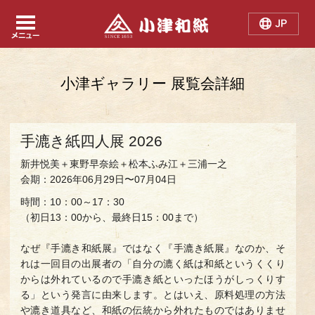
Japanese
Chinese
English
小津ギャラリー 展覧会詳細
手漉き紙四人展 2026
新井悦美＋東野早奈絵＋松本ふみ江＋三浦一之
会期：2026年06月29日〜07月04日
時間：10：00～17：30
（初日13：00から、最終日15：00まで）
なぜ『手漉き和紙展』ではなく『手漉き紙展』なのか、そ
れは一回目の出展者の「自分の漉く紙は和紙というくくり
からは外れているので手漉き紙といったほうがしっくりす
る」という発言に由来します。とはいえ、原料処理の方法
や漉き道具など、和紙の伝統から外れたものではありませ