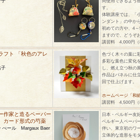
芳子
間使用できるよう
す。
体験講座では、「
ンダント」の中か
初めての方や、4～
ますので、どうぞ
講習料 4,000円
ラフト 「秋色のアレ
色づく木々の葉に
多彩な葉色に変化
祐子
し、燃え立つ秋の
作品はパネルに仕
回で仕上げます。
ホームページ「和紙ク
講習料 4,500円
ー作家と造るペーパー
日本・ベルギー友好
 カード形式の芍薬
ベルギー人ペーパ
べール Margaux Baer
伴い、東京初のワ
立体的な造形をモ