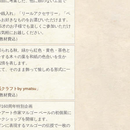
独自に考案した、他に類のない工芸で
小銭入れ」「リールアクセサリー」「ペ
らお好きなものをお選びいただけます。
5才のお子様でも楽しくご参加いただけ
お気軽にお越しください。
（教材費込）
彩られる秋。緑から紅色・黄色・茶色と
をする木々の葉を和紙の色合いを生か
風情を表します。
立て、そのまま飾って愉しめる形式に一
ラフトby ymatsu」
（教材費込）
160周年特別企画
ーアート作家マルゴー ベールの初個展に
ークショップを開催します。
ダンに表現するマルゴーの伝授で一枚の