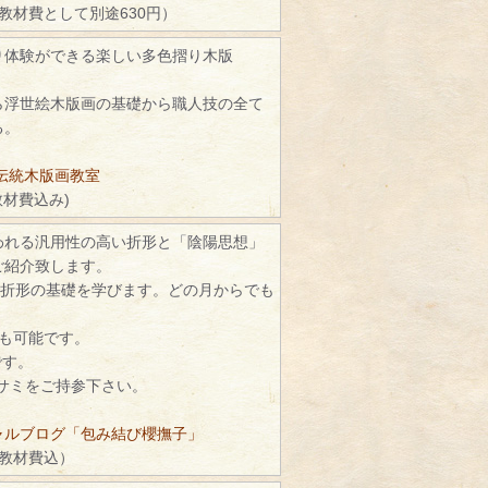
（教材費として別途630円）
り体験ができる楽しい多色摺り木版
ら浮世絵木版画の基礎から職人技の全て
る。
伝統木版画教室
教材費込み)
われる汎用性の高い折形と「陰陽思想」
ご紹介致します。
で折形の基礎を学びます。どの月からでも
続も可能です。
です。
ハサミをご持参下さい。
ャルブログ「包み結び櫻撫子」
（教材費込）