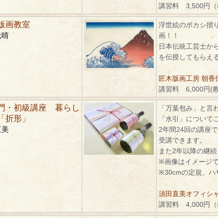
講習料 3,500円
版画教室
浮世絵のボカシ摺
元晴
画！！
日本伝統工芸士か
を伝授してもらえ
匠木版画工房 朝香
講習料 6,000円(
門・初級講座 暮らし
「万葉包み」と言
「折形」
「水引」について
直美
2年間24回の講座
受講できます。
また2年以降の継
※画像はイメージ
※30cmの定規、
須田直美オフィシ
講習料 4,000円