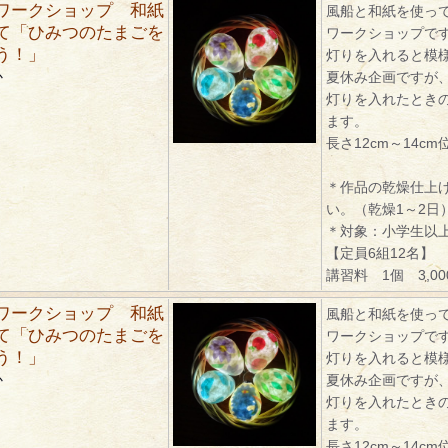
ワークショップ 和紙
風船と和紙を使っ
て「ひみつのたまごを
ワークショップで
う！」
灯りを入れると模
か
夏休み企画ですが
灯りを入れたとき
ます。
長さ12cm～14cm
＊作品の乾燥仕上
い。（乾燥1～2日
＊対象：小学生以
【定員6組12名】
講習料 1個 3,0
ワークショップ 和紙
風船と和紙を使っ
て「ひみつのたまごを
ワークショップで
う！」
灯りを入れると模
か
夏休み企画ですが
灯りを入れたとき
ます。
長さ12cm～14cm