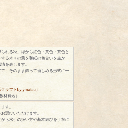
彩られる秋。緑から紅色・黄色・茶色と
をする木々の葉を和紙の色合いを生か
風情を表します。
立て、そのまま飾って愉しめる形式に一
ラフトby ymatsu」
（教材費込）
ります。
をお選びいただけます。
ながら水引の扱い方や基本結びを丁寧に
。