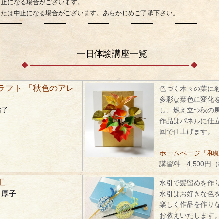
中止になる場合がございます。
または中止になる場合がございます。あらかじめご了承下さい。
一日体験講座一覧
ラフト 「秋色のアレ
色づく木々の葉に
多彩な葉色に変化
祐子
し、燃え立つ秋の
作品はパネルに仕
回で仕上げます。
ホームページ「和紙ク
講習料 4,500円
工
水引で髪留めを作
 厚子
水引はお好きな色
楽しく作品を作り
お教えいたします