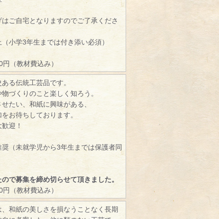
げはご自宅となりますのでご了承くださ
）
上（小学3年生までは付き添い必須）
00円（教材費込み）
史ある伝統工芸品です。
や物づくりのこと楽しく知ろう。
させたい、和紙に興味がある、
加をお待ちしております。
大歓迎！
推奨（未就学児から3年生までは保護者同
たので募集を締め切らせて頂きました。
00円（教材費込み）
は、和紙の美しさを損なうことなく長期