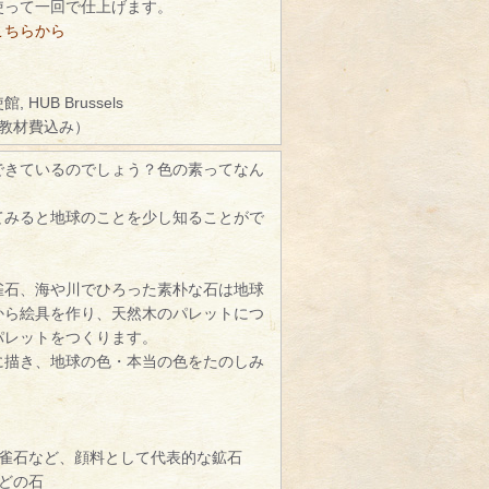
使って一回で仕上げます。
こちらから
HUB Brussels
（教材費込み）
できているのでしょう？色の素ってなん
てみると地球のことを少し知ることがで
雀石、海や川でひろった素朴な石は地球
から絵具を作り、天然木のパレットにつ
パレットをつくります。
に描き、地球の色・本当の色をたのしみ
孔雀石など、顔料として代表的な鉱石
どの石