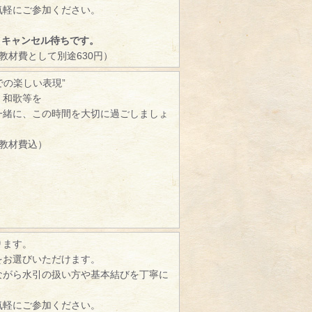
気軽にご参加ください。
、キャンセル待ちです。
（教材費として別途630円）
での楽しい表現”
、和歌等を
一緒に、この時間を大切に過ごしましょ
（教材費込）
ります。
をお選びいただけます。
ながら水引の扱い方や基本結びを丁寧に
。
気軽にご参加ください。