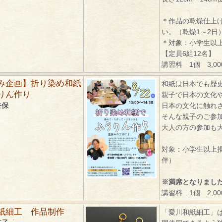
＊作品の乾燥仕上
い。（乾燥1～2日
＊対象：小学生以
【定員6組12名】
講習料 1個 3,0
み企画】折り染め和紙
和紙は日本でも歴
りん作り
親子で日本の文化
奈保
日本の文化に触れ
そんな親子のご参
大人の方の参加も
対象：小学生以上
伴）
※満席となりまし
講習料 1個 2,0
紙細工 作品制作
「愛川和紙細工」