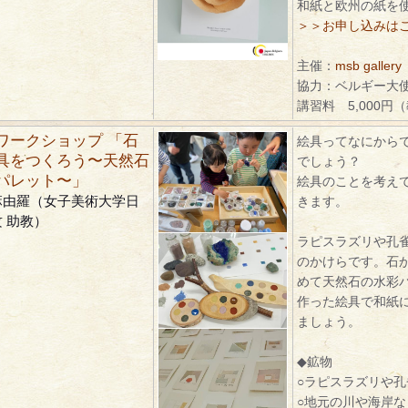
和紙と欧州の紙を
＞＞お申し込みは
主催：
msb gallery
協力：ベルギー大使館, 
講習料 5,000円
ワークショップ 「石
絵具ってなにから
具をつくろう〜天然石
でしょう？
パレット〜」
絵具のことを考え
麻由羅（女子美術大学日
きます。
 助教）
ラピスラズリや孔
のかけらです。石
めて天然石の水彩
作った絵具で和紙
ましょう。
◆鉱物
○ラピスラズリや
○地元の川や海岸な