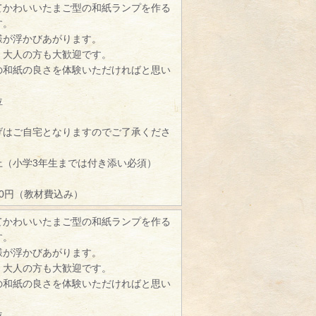
てかわいいたまご型の和紙ランプを作る
す。
様が浮かびあがります。
、大人の方も大歓迎です。
の和紙の良さを体験いただければと思い
位
げはご自宅となりますのでご了承くださ
）
上（小学3年生までは付き添い必須）
00円（教材費込み）
てかわいいたまご型の和紙ランプを作る
す。
様が浮かびあがります。
、大人の方も大歓迎です。
の和紙の良さを体験いただければと思い
位