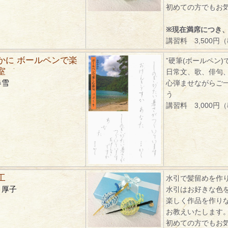
初めての方でもお
※現在満席につき
講習料 3,500円
かに ボールペンで楽
”硬筆(ボールペン)
室
日常文、歌、俳句
春雪
心弾ませながらご
う
講習料 3,000円
工
水引で髪留めを作
 厚子
水引はお好きな色
楽しく作品を作り
お教えいたします
初めての方でもお