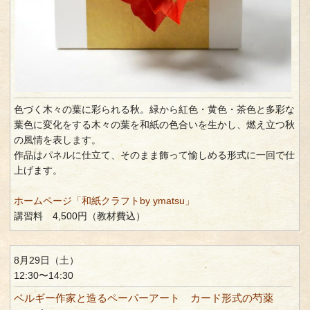
色づく木々の葉に彩られる秋。緑から紅色・黄色・茶色と多彩な
葉色に変化をする木々の葉を和紙の色合いを生かし、燃え立つ秋
の風情を表します。
作品はパネルに仕立て、そのまま飾って愉しめる形式に一回で仕
上げます。
ホームページ「和紙クラフトby ymatsu」
講習料 4,500円（教材費込）
8月29日（土）
12:30〜14:30
ベルギー作家と造るペーパーアート カード形式の芍薬