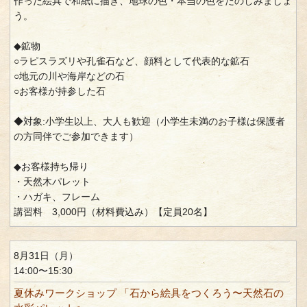
作った絵具で和紙に描き、地球の色・本当の色をたのしみましょ
う。
◆鉱物
○ラピスラズリや孔雀石など、顔料として代表的な鉱石
○地元の川や海岸などの石
○お客様が持参した石
◆対象:小学生以上、大人も歓迎（小学生未満のお子様は保護者
の方同伴でご参加できます）
◆お客様持ち帰り
・天然木パレット
・ハガキ、フレーム
講習料 3,000円（材料費込み）【定員20名】
8月31日（月）
14:00〜15:30
夏休みワークショップ 「石から絵具をつくろう〜天然石の