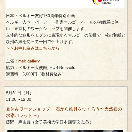
日本・ベルギー友好160周年特別企画
ベルギー人ペーパーアート作家マルゴー ベールの初個展に伴
い、東京初のワークショップを開催します。
立体的な造形をモダンに表現するマルゴーの伝授で一枚の和紙と
欧州の紙を使って一回で仕上げます。
＞＞お申し込みはこちらから
主催：
msb gallery
協力：ベルギー大使館, HUB Brussels
講習料 5,000円（教材費込み）
8月31日（月）
11:00〜12:30
夏休みワークショップ 「石から絵具をつくろう〜天然石の
水彩パレット〜」
藤野 麻由羅（女子美術大学日本画専攻 助教）