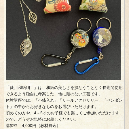
「愛川和紙細工」は、和紙の美しさを損なうことなく長期間使用
できるよう独自に考案した、他に類のない工芸です。
体験講座では、「小銭入れ」「リールアクセサリー」「ペンダン
ト」の中からお好きなものをお選びいただけます。
初めての方や、4～5才のお子様でも楽しくご参加いただけます
ので、どうぞお気軽にお越しください。
講習料 4,000円（教材費込）