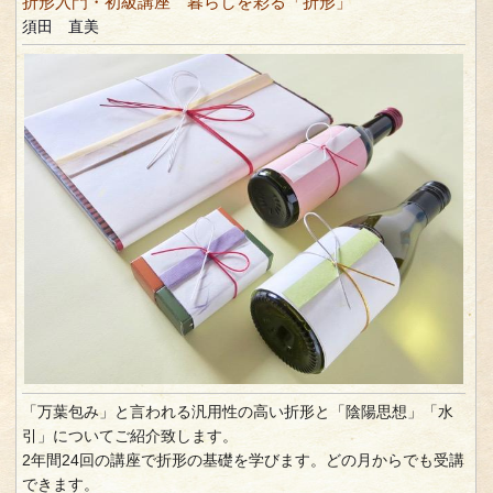
折形入門・初級講座 暮らしを彩る「折形」
須田 直美
「万葉包み」と言われる汎用性の高い折形と「陰陽思想」「水
引」についてご紹介致します。
2年間24回の講座で折形の基礎を学びます。どの月からでも受講
できます。