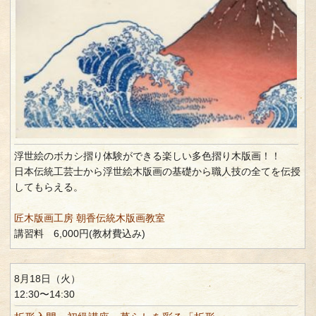
浮世絵のボカシ摺り体験ができる楽しい多色摺り木版画！！
日本伝統工芸士から浮世絵木版画の基礎から職人技の全てを伝授
してもらえる。
匠木版画工房 朝香伝統木版画教室
講習料 6,000円(教材費込み)
8月18日（火）
12:30〜14:30