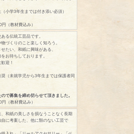
）
上（小学3年生までは付き添い必須）
00円（教材費込み）
史ある伝統工芸品です。
や物づくりのこと楽しく知ろう。
させたい、和紙に興味がある、
加をお待ちしております。
大歓迎！
推奨（未就学児から3年生までは保護者同
たので募集を締め切らせて頂きました。
00円（教材費込み）
は、和紙の美しさを損なうことなく長期
独自に考案した、他に類のない工芸で
小銭入れ」「リールアクセサリー」「ペ