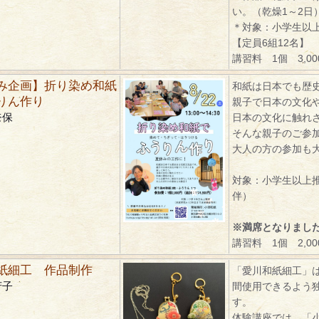
い。（乾燥1～2日
＊対象：小学生以
【定員6組12名】
講習料 1個 3,0
み企画】折り染め和紙
和紙は日本でも歴
りん作り
親子で日本の文化
奈保
日本の文化に触れ
そんな親子のご参
大人の方の参加も
対象：小学生以上
伴）
※満席となりまし
講習料 1個 2,0
紙細工 作品制作
「愛川和紙細工」
芳子
間使用できるよう
す。
体験講座では、「