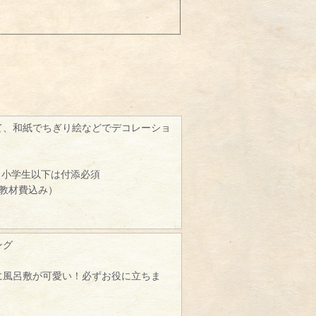
て、和紙でちぎり絵などでデコレーショ
、小学生以下は付添必須
（教材費込み）
ング
に風呂敷が可愛い！必ずお役に立ちま