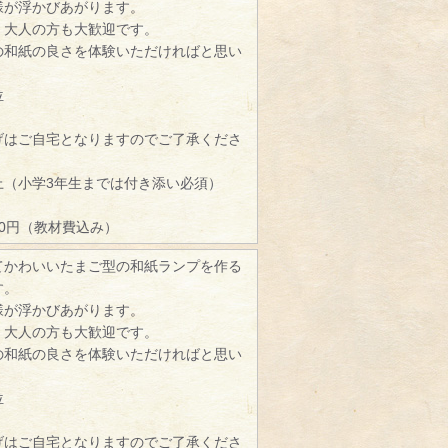
様が浮かびあがります。
、大人の方も大歓迎です。
の和紙の良さを体験いただければと思い
位
げはご自宅となりますのでご了承くださ
）
上（小学3年生までは付き添い必須）
00円（教材費込み）
てかわいいたまご型の和紙ランプを作る
す。
様が浮かびあがります。
、大人の方も大歓迎です。
の和紙の良さを体験いただければと思い
位
げはご自宅となりますのでご了承くださ