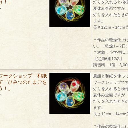
う！」
灯りを入れると模
か
夏休み企画ですが
灯りを入れたとき
ます。
長さ12cm～14cm
＊作品の乾燥仕上
い。（乾燥1～2日
＊対象：小学生以
【定員6組12名】
講習料 1個 3,0
ワークショップ 和紙
風船と和紙を使っ
て「ひみつのたまごを
ワークショップで
う！」
灯りを入れると模
か
夏休み企画ですが
灯りを入れたとき
ます。
長さ12cm～14cm
＊作品の乾燥仕上