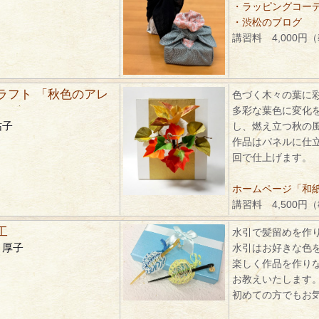
・ラッピングコーディ
・渋松のブログ
講習料 4,000円
ラフト 「秋色のアレ
色づく木々の葉に
多彩な葉色に変化
祐子
し、燃え立つ秋の
作品はパネルに仕
回で仕上げます。
ホームページ「和紙ク
講習料 4,500円
工
水引で髪留めを作
 厚子
水引はお好きな色
楽しく作品を作り
お教えいたします
初めての方でもお