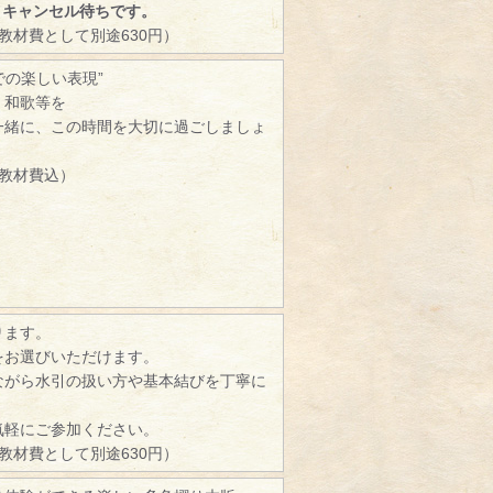
、キャンセル待ちです。
（教材費として別途630円）
での楽しい表現”
、和歌等を
一緒に、この時間を大切に過ごしましょ
（教材費込）
ります。
をお選びいただけます。
ながら水引の扱い方や基本結びを丁寧に
。
気軽にご参加ください。
（教材費として別途630円）