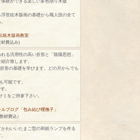
り体験ができる楽しい多色摺り木版
ら浮世絵木版画の基礎から職人技の全て
る。
伝統木版画教室
教材費込み)
われる汎用性の高い折形と「陰陽思想」
ご紹介致します。
で折形の基礎を学びます。どの月からでも
続も可能です。
です。
ハサミをご持参下さい。
ャルブログ「包み結び櫻撫子」
（教材費込）
てかわいいたまご型の和紙ランプを作る
す。