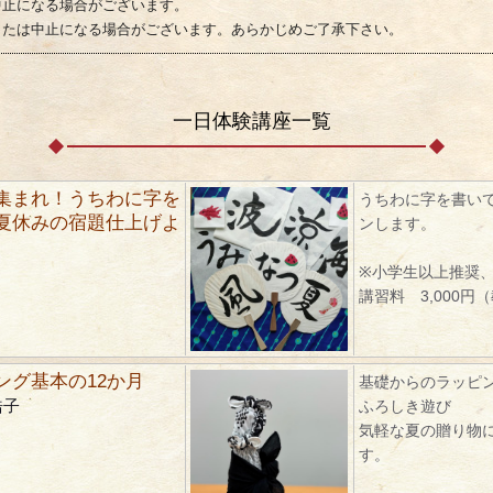
中止になる場合がございます。
または中止になる場合がございます。あらかじめご了承下さい。
一日体験講座一覧
集まれ！うちわに字を
うちわに字を書い
夏休みの宿題仕上げよ
ンします。
※小学生以上推奨
講習料 3,000円
ング基本の12か月
基礎からのラッピ
浩子
ふろしき遊び
気軽な夏の贈り物
す。