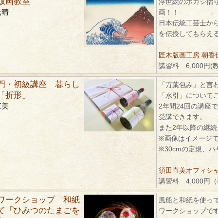
版画教室
浮世絵のボカシ摺
元晴
画！！
日本伝統工芸士か
を伝授してもらえ
匠木版画工房 朝香
講習料 6,000円(
門・初級講座 暮らし
「万葉包み」と言
「折形」
「水引」について
直美
2年間24回の講座
受講できます。
また2年以降の継
※画像はイメージ
※30cmの定規、
須田直美オフィシ
講習料 4,000円
ワークショップ 和紙
風船と和紙を使っ
て「ひみつのたまごを
ワークショップで