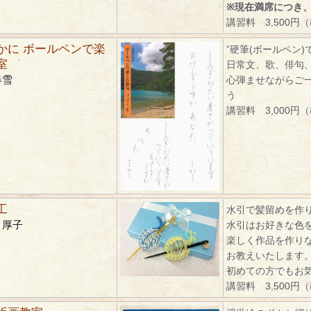
※現在満席につき
講習料 3,500円
かに ボールペンで楽
”硬筆(ボールペン)
室
日常文、歌、俳句
春雪
心弾ませながらご
う
講習料 3,000円
工
水引で髪留めを作
 厚子
水引はお好きな色
楽しく作品を作り
お教えいたします
初めての方でもお
講習料 3,500円