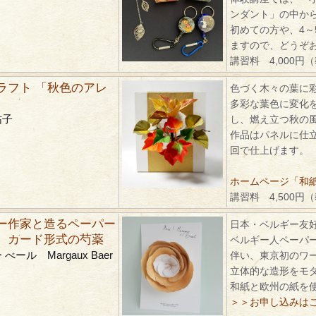
ンダント」の中か
初めての方や、4～
ますので、どうぞ
講習料 4,000円
ラフト 「秋色のアレ
色づく木々の葉に
多彩な葉色に変化
祐子
し、燃え立つ秋の
作品はパネルに仕
回で仕上げます。
ホームページ「和紙ク
講習料 4,500円
ー作家と造るペーパー
日本・ベルギー友好
 カード形式の芍薬
ベルギー人ペーパ
べール Margaux Baer
伴い、東京初のワ
立体的な造形をモ
和紙と欧州の紙を
＞＞お申し込みは