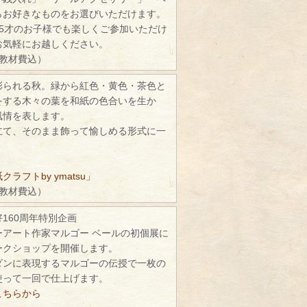
らお好きなものをお選びいただけます。
5才のお子様でも楽しくご参加いただけ
お気軽にお越しください。
（教材費込）
彩られる秋。緑から紅色・黄色・茶色と
をする木々の葉を和紙の色合いを生か
風情を表します。
立て、そのまま飾って愉しめる形式に一
ラフトby ymatsu」
（教材費込）
160周年特別企画
ーアート作家マルゴー ベールの初個展に
ークショップを開催します。
ダンに表現するマルゴーの伝授で一枚の
使って一回で仕上げます。
こちらから