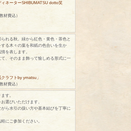
ネーターSHIBUMATSU dotto笑
（教材費込）
彩られる秋。緑から紅色・黄色・茶色と
をする木々の葉を和紙の色合いを生か
風情を表します。
立て、そのまま飾って愉しめる形式に一
ラフトby ymatsu」
（教材費込）
ります。
をお選びいただけます。
ながら水引の扱い方や基本結びを丁寧に
。
気軽にご参加ください。