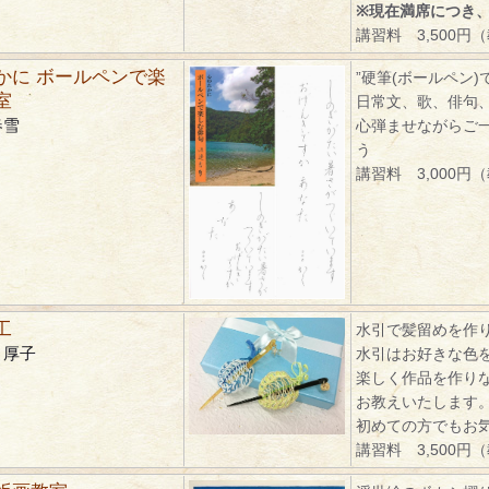
※現在満席につき
講習料 3,500円
かに ボールペンで楽
”硬筆(ボールペン)
室
日常文、歌、俳句
春雪
心弾ませながらご
う
講習料 3,000円
工
水引で髪留めを作
 厚子
水引はお好きな色
楽しく作品を作り
お教えいたします
初めての方でもお
講習料 3,500円