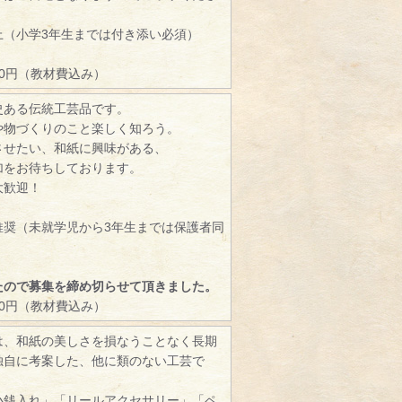
）
上（小学3年生までは付き添い必須）
00円（教材費込み）
史ある伝統工芸品です。
や物づくりのこと楽しく知ろう。
させたい、和紙に興味がある、
加をお待ちしております。
大歓迎！
推奨（未就学児から3年生までは保護者同
たので募集を締め切らせて頂きました。
00円（教材費込み）
は、和紙の美しさを損なうことなく長期
独自に考案した、他に類のない工芸で
小銭入れ」「リールアクセサリー」「ペ