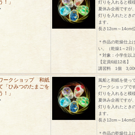
う！」
灯りを入れると模
か
夏休み企画ですが
灯りを入れたとき
ます。
長さ12cm～14cm
＊作品の乾燥仕上
い。（乾燥1～2日
＊対象：小学生以
【定員6組12名】
講習料 1個 3,0
ワークショップ 和紙
風船と和紙を使っ
て「ひみつのたまごを
ワークショップで
う！」
灯りを入れると模
か
夏休み企画ですが
灯りを入れたとき
ます。
長さ12cm～14cm
＊作品の乾燥仕上