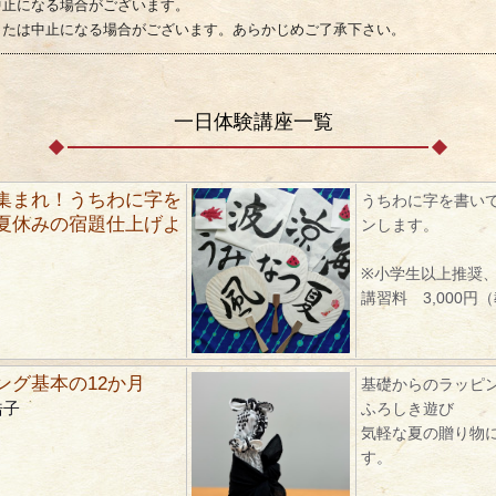
中止になる場合がございます。
または中止になる場合がございます。あらかじめご了承下さい。
一日体験講座一覧
集まれ！うちわに字を
うちわに字を書い
夏休みの宿題仕上げよ
ンします。
※小学生以上推奨
講習料 3,000円
ング基本の12か月
基礎からのラッピ
浩子
ふろしき遊び
気軽な夏の贈り物
す。