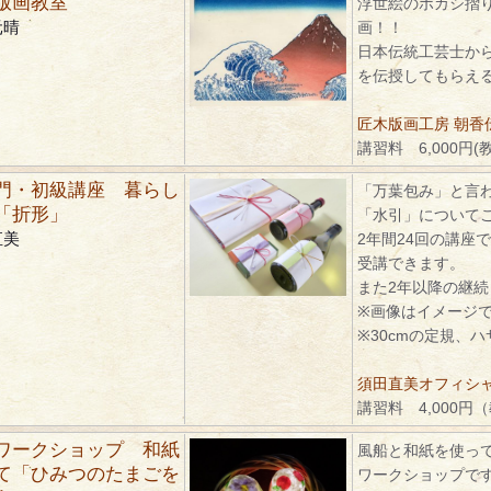
版画教室
浮世絵のボカシ摺
元晴
画！！
日本伝統工芸士か
を伝授してもらえ
匠木版画工房 朝香
講習料 6,000円(
門・初級講座 暮らし
「万葉包み」と言
「折形」
「水引」について
直美
2年間24回の講座
受講できます。
また2年以降の継
※画像はイメージ
※30cmの定規、
須田直美オフィシ
講習料 4,000円
ワークショップ 和紙
風船と和紙を使っ
て「ひみつのたまごを
ワークショップで