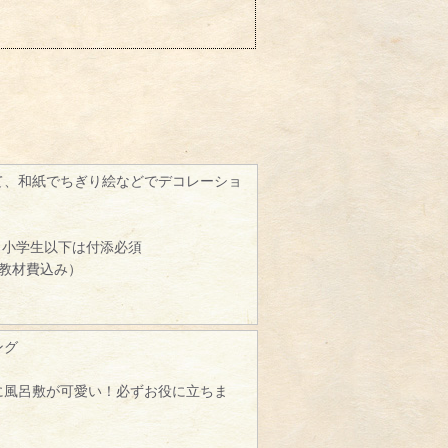
て、和紙でちぎり絵などでデコレーショ
、小学生以下は付添必須
（教材費込み）
ング
に風呂敷が可愛い！必ずお役に立ちま