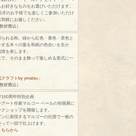
らお好きなものをお選びいただけます。
5才のお子様でも楽しくご参加いただけ
お気軽にお越しください。
（教材費込）
彩られる秋。緑から紅色・黄色・茶色と
をする木々の葉を和紙の色合いを生か
風情を表します。
立て、そのまま飾って愉しめる形式に一
ラフトby ymatsu」
（教材費込）
160周年特別企画
ーアート作家マルゴー ベールの初個展に
ークショップを開催します。
ダンに表現するマルゴーの伝授で一枚の
使って一回で仕上げます。
こちらから