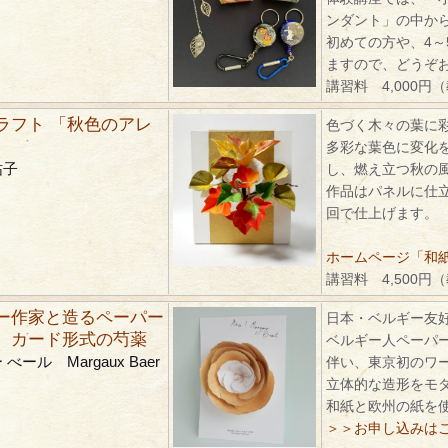
ンダント」の中か
初めての方や、4～
ますので、どうぞ
講習料 4,000円
ラフト 「秋色のアレ
色づく木々の葉に
多彩な葉色に変化
祐子
し、燃え立つ秋の
作品はパネルに仕
回で仕上げます。
ホームページ「和紙ク
講習料 4,500円
ー作家と造るペーパー
日本・ベルギー友好
 カード形式の芍薬
ベルギー人ペーパ
べール Margaux Baer
伴い、東京初のワ
立体的な造形をモ
和紙と欧州の紙を
＞＞お申し込みは