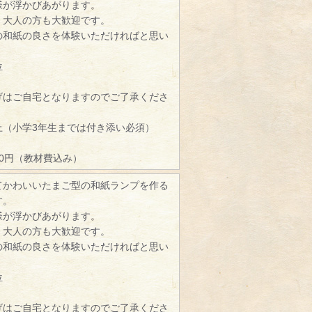
様が浮かびあがります。
、大人の方も大歓迎です。
の和紙の良さを体験いただければと思い
位
げはご自宅となりますのでご了承くださ
）
上（小学3年生までは付き添い必須）
00円（教材費込み）
てかわいいたまご型の和紙ランプを作る
す。
様が浮かびあがります。
、大人の方も大歓迎です。
の和紙の良さを体験いただければと思い
位
げはご自宅となりますのでご了承くださ