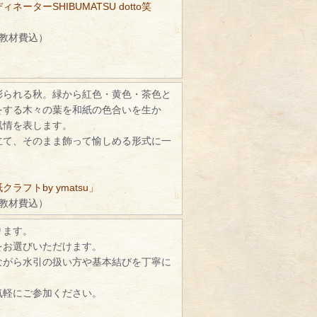
ネーターSHIBUMATSU dotto笑
（教材費込）
彩られる秋。緑から紅色・黄色・茶色と
をする木々の葉を和紙の色合いを生か
風情を表します。
立て、そのまま飾って愉しめる形式に一
ラフトby ymatsu」
（教材費込）
ります。
をお選びいただけます。
ながら水引の扱い方や基本結びを丁寧に
。
気軽にご参加ください。