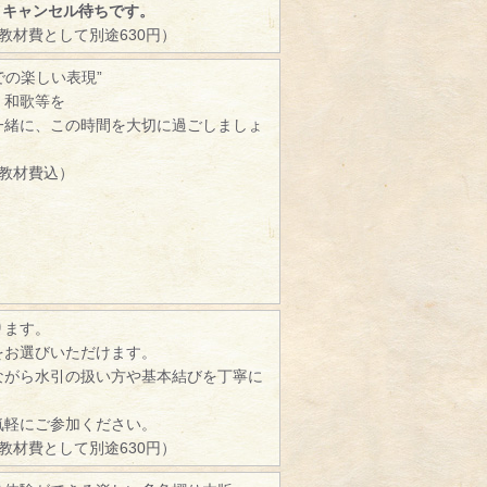
、キャンセル待ちです。
（教材費として別途630円）
での楽しい表現”
、和歌等を
一緒に、この時間を大切に過ごしましょ
（教材費込）
ります。
をお選びいただけます。
ながら水引の扱い方や基本結びを丁寧に
。
気軽にご参加ください。
（教材費として別途630円）