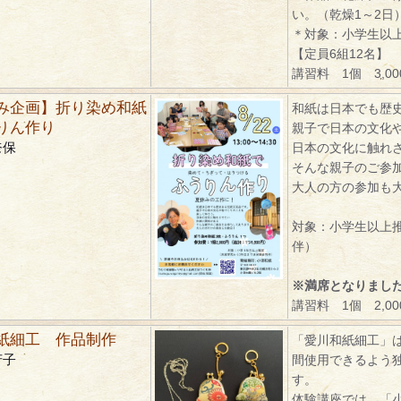
い。（乾燥1～2日
＊対象：小学生以
【定員6組12名】
講習料 1個 3,0
み企画】折り染め和紙
和紙は日本でも歴
りん作り
親子で日本の文化
奈保
日本の文化に触れ
そんな親子のご参
大人の方の参加も
対象：小学生以上
伴）
※満席となりまし
講習料 1個 2,0
紙細工 作品制作
「愛川和紙細工」
芳子
間使用できるよう
す。
体験講座では、「