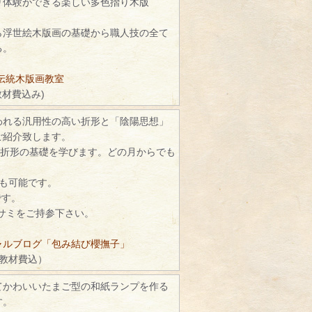
り体験ができる楽しい多色摺り木版
ら浮世絵木版画の基礎から職人技の全て
る。
伝統木版画教室
教材費込み)
われる汎用性の高い折形と「陰陽思想」
ご紹介致します。
で折形の基礎を学びます。どの月からでも
続も可能です。
です。
ハサミをご持参下さい。
ャルブログ「包み結び櫻撫子」
（教材費込）
てかわいいたまご型の和紙ランプを作る
す。