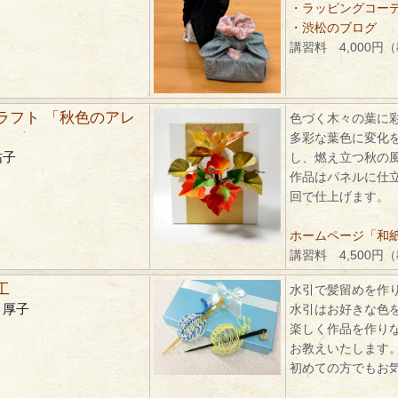
・ラッピングコーディ
・渋松のブログ
講習料 4,000円
ラフト 「秋色のアレ
色づく木々の葉に
多彩な葉色に変化
祐子
し、燃え立つ秋の
作品はパネルに仕
回で仕上げます。
ホームページ「和紙ク
講習料 4,500円
工
水引で髪留めを作
 厚子
水引はお好きな色
楽しく作品を作り
お教えいたします
初めての方でもお