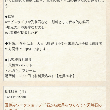
作った絵具で和紙に描き、地球の色・本当の色をたのしみましょ
う。
◆鉱物
○ラピスラズリや孔雀石など、顔料として代表的な鉱石
○地元の川や海岸などの石
○お客様が持参した石
◆対象:小学生以上、大人も歓迎（小学生未満のお子様は保護者
の方同伴でご参加できます）
◆お客様持ち帰り
・天然木パレット
・ハガキ、フレーム
講習料 3,000円（材料費込み）【定員20名】
8月31日（月）
14:00〜15:30
夏休みワークショップ 「石から絵具をつくろう〜天然石の