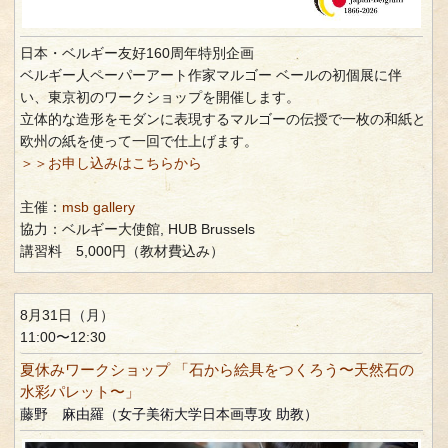
日本・ベルギー友好160周年特別企画
ベルギー人ペーパーアート作家マルゴー ベールの初個展に伴
い、東京初のワークショップを開催します。
立体的な造形をモダンに表現するマルゴーの伝授で一枚の和紙と
欧州の紙を使って一回で仕上げます。
＞＞お申し込みはこちらから
主催：
msb gallery
協力：ベルギー大使館, HUB Brussels
講習料 5,000円（教材費込み）
8月31日（月）
11:00〜12:30
夏休みワークショップ 「石から絵具をつくろう〜天然石の
水彩パレット〜」
藤野 麻由羅（女子美術大学日本画専攻 助教）