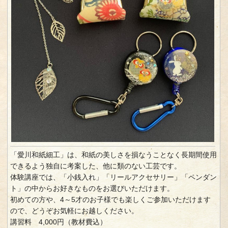
「愛川和紙細工」は、和紙の美しさを損なうことなく長期間使用
できるよう独自に考案した、他に類のない工芸です。
体験講座では、「小銭入れ」「リールアクセサリー」「ペンダン
ト」の中からお好きなものをお選びいただけます。
初めての方や、4～5才のお子様でも楽しくご参加いただけます
ので、どうぞお気軽にお越しください。
講習料 4,000円（教材費込）