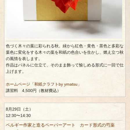
色づく木々の葉に彩られる秋。緑から紅色・黄色・茶色と多彩な
葉色に変化をする木々の葉を和紙の色合いを生かし、燃え立つ秋
の風情を表します。
作品はパネルに仕立て、そのまま飾って愉しめる形式に一回で仕
上げます。
ホームページ「和紙クラフトby ymatsu」
講習料 4,500円（教材費込）
8月29日（土）
12:30〜14:30
ベルギー作家と造るペーパーアート カード形式の芍薬