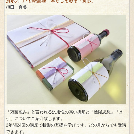
折形入門・初級講座 暮らしを彩る「折形」
須田 直美
「万葉包み」と言われる汎用性の高い折形と「陰陽思想」「水
引」についてご紹介致します。
2年間24回の講座で折形の基礎を学びます。どの月からでも受講
できます。