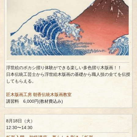
浮世絵のボカシ摺り体験ができる楽しい多色摺り木版画！！
日本伝統工芸士から浮世絵木版画の基礎から職人技の全てを伝授
してもらえる。
匠木版画工房 朝香伝統木版画教室
講習料 6,000円(教材費込み)
8月18日（火）
12:30〜14:30