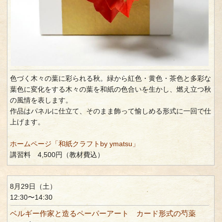
色づく木々の葉に彩られる秋。緑から紅色・黄色・茶色と多彩な
葉色に変化をする木々の葉を和紙の色合いを生かし、燃え立つ秋
の風情を表します。
作品はパネルに仕立て、そのまま飾って愉しめる形式に一回で仕
上げます。
ホームページ「和紙クラフトby ymatsu」
講習料 4,500円（教材費込）
8月29日（土）
12:30〜14:30
ベルギー作家と造るペーパーアート カード形式の芍薬