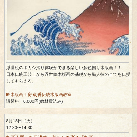
浮世絵のボカシ摺り体験ができる楽しい多色摺り木版画！！
日本伝統工芸士から浮世絵木版画の基礎から職人技の全てを伝授
してもらえる。
匠木版画工房 朝香伝統木版画教室
講習料 6,000円(教材費込み)
8月18日（火）
12:30〜14:30