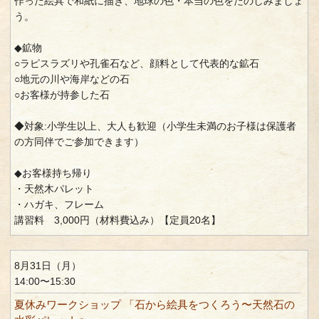
作った絵具で和紙に描き、地球の色・本当の色をたのしみましょ
う。
◆鉱物
○ラピスラズリや孔雀石など、顔料として代表的な鉱石
○地元の川や海岸などの石
○お客様が持参した石
◆対象:小学生以上、大人も歓迎（小学生未満のお子様は保護者
の方同伴でご参加できます）
◆お客様持ち帰り
・天然木パレット
・ハガキ、フレーム
講習料 3,000円（材料費込み）【定員20名】
8月31日（月）
14:00〜15:30
夏休みワークショップ 「石から絵具をつくろう〜天然石の