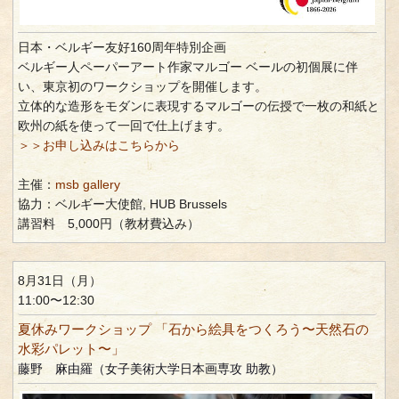
日本・ベルギー友好160周年特別企画
ベルギー人ペーパーアート作家マルゴー ベールの初個展に伴
い、東京初のワークショップを開催します。
立体的な造形をモダンに表現するマルゴーの伝授で一枚の和紙と
欧州の紙を使って一回で仕上げます。
＞＞お申し込みはこちらから
主催：
msb gallery
協力：ベルギー大使館, HUB Brussels
講習料 5,000円（教材費込み）
8月31日（月）
11:00〜12:30
夏休みワークショップ 「石から絵具をつくろう〜天然石の
水彩パレット〜」
藤野 麻由羅（女子美術大学日本画専攻 助教）