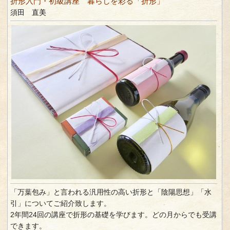
折形入門・初級講座 暮らしを彩る「折形」
須田 直美
「万葉包み」と言われる汎用性の高い折形と「陰陽思想」「水
引」についてご紹介致します。
2年間24回の講座で折形の基礎を学びます。どの月からでも受講
できます。