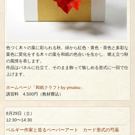
色づく木々の葉に彩られる秋。緑から紅色・黄色・茶色と多彩な
葉色に変化をする木々の葉を和紙の色合いを生かし、燃え立つ秋
の風情を表します。
作品はパネルに仕立て、そのまま飾って愉しめる形式に一回で仕
上げます。
ホームページ「和紙クラフトby ymatsu」
講習料 4,500円（教材費込）
8月29日（土）
12:30〜14:30
ベルギー作家と造るペーパーアート カード形式の芍薬