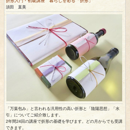
折形入門・初級講座 暮らしを彩る「折形」
須田 直美
「万葉包み」と言われる汎用性の高い折形と「陰陽思想」「水
引」についてご紹介致します。
2年間24回の講座で折形の基礎を学びます。どの月からでも受講
できます。