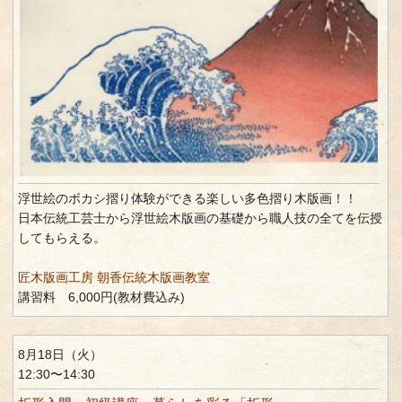
浮世絵のボカシ摺り体験ができる楽しい多色摺り木版画！！
日本伝統工芸士から浮世絵木版画の基礎から職人技の全てを伝授
してもらえる。
匠木版画工房 朝香伝統木版画教室
講習料 6,000円(教材費込み)
8月18日（火）
12:30〜14:30