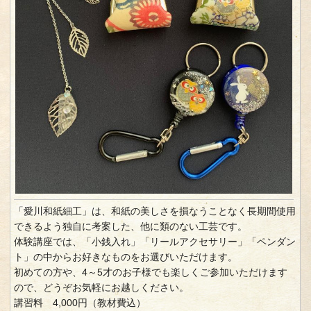
「愛川和紙細工」は、和紙の美しさを損なうことなく長期間使用
できるよう独自に考案した、他に類のない工芸です。
体験講座では、「小銭入れ」「リールアクセサリー」「ペンダン
ト」の中からお好きなものをお選びいただけます。
初めての方や、4～5才のお子様でも楽しくご参加いただけます
ので、どうぞお気軽にお越しください。
講習料 4,000円（教材費込）