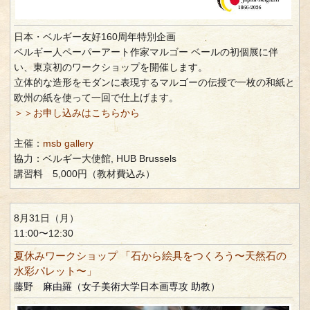
日本・ベルギー友好160周年特別企画
ベルギー人ペーパーアート作家マルゴー ベールの初個展に伴
い、東京初のワークショップを開催します。
立体的な造形をモダンに表現するマルゴーの伝授で一枚の和紙と
欧州の紙を使って一回で仕上げます。
＞＞お申し込みはこちらから
主催：
msb gallery
協力：ベルギー大使館, HUB Brussels
講習料 5,000円（教材費込み）
8月31日（月）
11:00〜12:30
夏休みワークショップ 「石から絵具をつくろう〜天然石の
水彩パレット〜」
藤野 麻由羅（女子美術大学日本画専攻 助教）