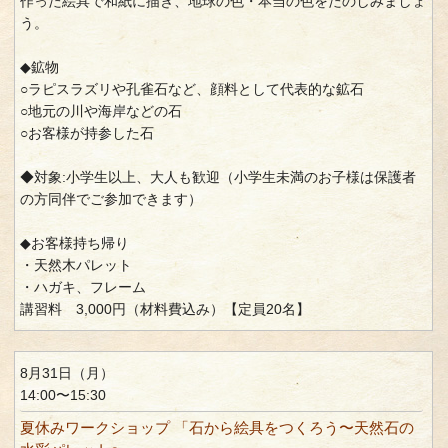
作った絵具で和紙に描き、地球の色・本当の色をたのしみましょ
う。
◆鉱物
○ラピスラズリや孔雀石など、顔料として代表的な鉱石
○地元の川や海岸などの石
○お客様が持参した石
◆対象:小学生以上、大人も歓迎（小学生未満のお子様は保護者
の方同伴でご参加できます）
◆お客様持ち帰り
・天然木パレット
・ハガキ、フレーム
講習料 3,000円（材料費込み）【定員20名】
8月31日（月）
14:00〜15:30
夏休みワークショップ 「石から絵具をつくろう〜天然石の