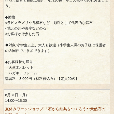
作った絵具で和紙に描き、地球の色・本当の色をたのしみましょ
う。
◆鉱物
○ラピスラズリや孔雀石など、顔料として代表的な鉱石
○地元の川や海岸などの石
○お客様が持参した石
◆対象:小学生以上、大人も歓迎（小学生未満のお子様は保護者
の方同伴でご参加できます）
◆お客様持ち帰り
・天然木パレット
・ハガキ、フレーム
講習料 3,000円（材料費込み）【定員20名】
8月31日（月）
14:00〜15:30
夏休みワークショップ 「石から絵具をつくろう〜天然石の