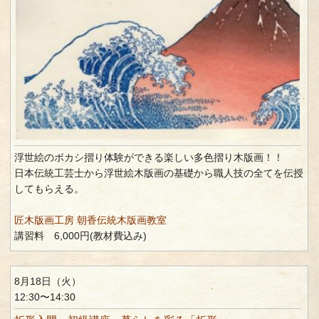
浮世絵のボカシ摺り体験ができる楽しい多色摺り木版画！！
日本伝統工芸士から浮世絵木版画の基礎から職人技の全てを伝授
してもらえる。
匠木版画工房 朝香伝統木版画教室
講習料 6,000円(教材費込み)
8月18日（火）
12:30〜14:30