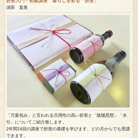
折形入門・初級講座 暮らしを彩る「折形」
須田 直美
「万葉包み」と言われる汎用性の高い折形と「陰陽思想」「水
引」についてご紹介致します。
2年間24回の講座で折形の基礎を学びます。どの月からでも受講
できます。