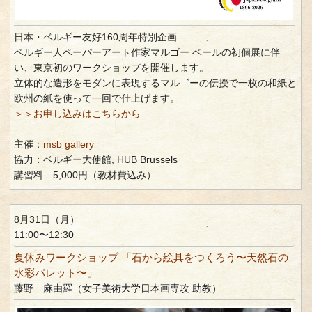
日本・ベルギー友好160周年特別企画
ベルギー人ペーパーアート作家マルゴー ベールの初個展に伴
い、東京初のワークショップを開催します。
立体的な造形をモダンに表現するマルゴーの伝授で一枚の和紙と
欧州の紙を使って一回で仕上げます。
＞＞お申し込みはこちらから
主催：
msb gallery
協力：ベルギー大使館, HUB Brussels
講習料 5,000円（教材費込み）
8月31日（月）
11:00〜12:30
夏休みワークショップ 「石から絵具をつくろう〜天然石の
水彩パレット〜」
藤野 麻由羅（女子美術大学日本画専攻 助教）