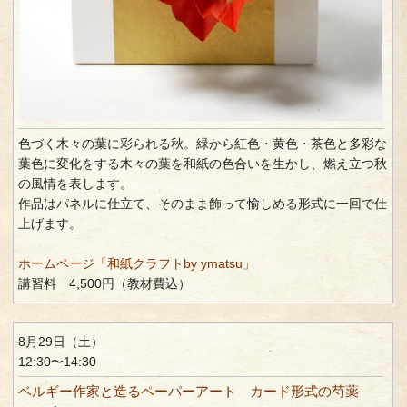
色づく木々の葉に彩られる秋。緑から紅色・黄色・茶色と多彩な
葉色に変化をする木々の葉を和紙の色合いを生かし、燃え立つ秋
の風情を表します。
作品はパネルに仕立て、そのまま飾って愉しめる形式に一回で仕
上げます。
ホームページ「和紙クラフトby ymatsu」
講習料 4,500円（教材費込）
8月29日（土）
12:30〜14:30
ベルギー作家と造るペーパーアート カード形式の芍薬