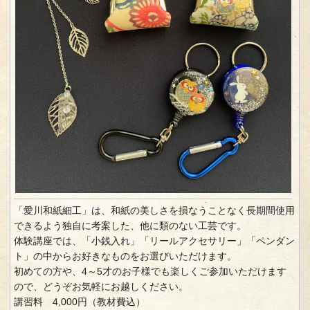
「愛川和紙細工」は、和紙の美しさを損なうことなく長期間使用
できるよう独自に考案した、他に類のない工芸です。
体験講座では、「小銭入れ」「リールアクセサリー」「ペンダン
ト」の中からお好きなものをお選びいただけます。
初めての方や、4～5才のお子様でも楽しくご参加いただけます
ので、どうぞお気軽にお越しください。
講習料 4,000円（教材費込）