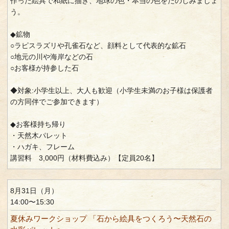
作った絵具で和紙に描き、地球の色・本当の色をたのしみましょ
う。
◆鉱物
○ラピスラズリや孔雀石など、顔料として代表的な鉱石
○地元の川や海岸などの石
○お客様が持参した石
◆対象:小学生以上、大人も歓迎（小学生未満のお子様は保護者
の方同伴でご参加できます）
◆お客様持ち帰り
・天然木パレット
・ハガキ、フレーム
講習料 3,000円（材料費込み）【定員20名】
8月31日（月）
14:00〜15:30
夏休みワークショップ 「石から絵具をつくろう〜天然石の