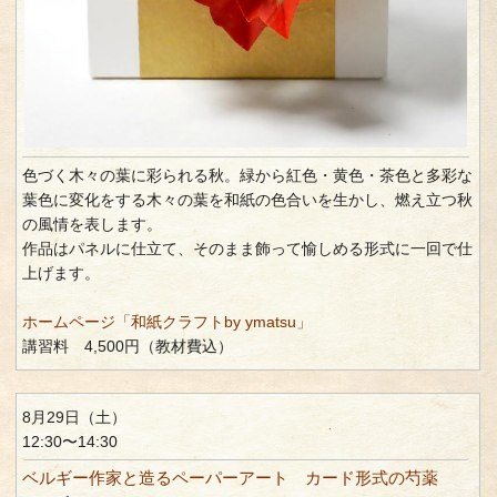
色づく木々の葉に彩られる秋。緑から紅色・黄色・茶色と多彩な
葉色に変化をする木々の葉を和紙の色合いを生かし、燃え立つ秋
の風情を表します。
作品はパネルに仕立て、そのまま飾って愉しめる形式に一回で仕
上げます。
ホームページ「和紙クラフトby ymatsu」
講習料 4,500円（教材費込）
8月29日（土）
12:30〜14:30
ベルギー作家と造るペーパーアート カード形式の芍薬