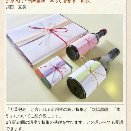
折形入門・初級講座 暮らしを彩る「折形」
須田 直美
「万葉包み」と言われる汎用性の高い折形と「陰陽思想」「水
引」についてご紹介致します。
2年間24回の講座で折形の基礎を学びます。どの月からでも受講
できます。