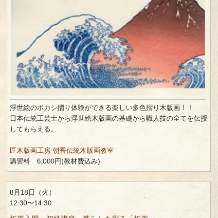
浮世絵のボカシ摺り体験ができる楽しい多色摺り木版画！！
日本伝統工芸士から浮世絵木版画の基礎から職人技の全てを伝授
してもらえる。
匠木版画工房 朝香伝統木版画教室
講習料 6,000円(教材費込み)
8月18日（火）
12:30〜14:30