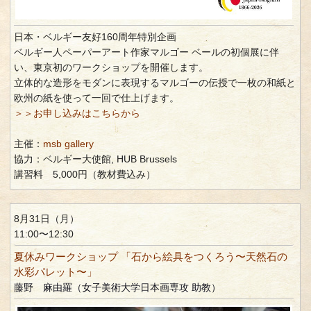
日本・ベルギー友好160周年特別企画
ベルギー人ペーパーアート作家マルゴー ベールの初個展に伴
い、東京初のワークショップを開催します。
立体的な造形をモダンに表現するマルゴーの伝授で一枚の和紙と
欧州の紙を使って一回で仕上げます。
＞＞お申し込みはこちらから
主催：
msb gallery
協力：ベルギー大使館, HUB Brussels
講習料 5,000円（教材費込み）
8月31日（月）
11:00〜12:30
夏休みワークショップ 「石から絵具をつくろう〜天然石の
水彩パレット〜」
藤野 麻由羅（女子美術大学日本画専攻 助教）