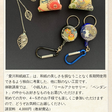
「愛川和紙細工」は、和紙の美しさを損なうことなく長期間使用
できるよう独自に考案した、他に類のない工芸です。
体験講座では、「小銭入れ」「リールアクセサリー」「ペンダン
ト」の中からお好きなものをお選びいただけます。
初めての方や、4～5才のお子様でも楽しくご参加いただけます
ので、どうぞお気軽にお越しください。
講習料 4,000円（教材費込）