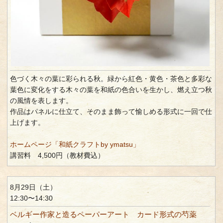
色づく木々の葉に彩られる秋。緑から紅色・黄色・茶色と多彩な
葉色に変化をする木々の葉を和紙の色合いを生かし、燃え立つ秋
の風情を表します。
作品はパネルに仕立て、そのまま飾って愉しめる形式に一回で仕
上げます。
ホームページ「和紙クラフトby ymatsu」
講習料 4,500円（教材費込）
8月29日（土）
12:30〜14:30
ベルギー作家と造るペーパーアート カード形式の芍薬