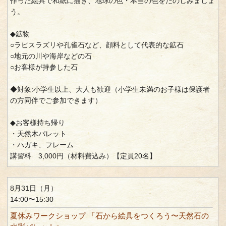
作った絵具で和紙に描き、地球の色・本当の色をたのしみましょ
う。
◆鉱物
○ラピスラズリや孔雀石など、顔料として代表的な鉱石
○地元の川や海岸などの石
○お客様が持参した石
◆対象:小学生以上、大人も歓迎（小学生未満のお子様は保護者
の方同伴でご参加できます）
◆お客様持ち帰り
・天然木パレット
・ハガキ、フレーム
講習料 3,000円（材料費込み）【定員20名】
8月31日（月）
14:00〜15:30
夏休みワークショップ 「石から絵具をつくろう〜天然石の