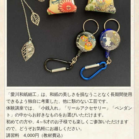
「愛川和紙細工」は、和紙の美しさを損なうことなく長期間使用
できるよう独自に考案した、他に類のない工芸です。
体験講座では、「小銭入れ」「リールアクセサリー」「ペンダン
ト」の中からお好きなものをお選びいただけます。
初めての方や、4～5才のお子様でも楽しくご参加いただけます
ので、どうぞお気軽にお越しください。
講習料 4,000円（教材費込）