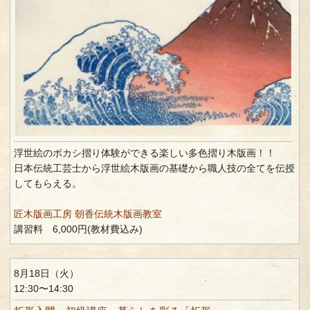
浮世絵のボカシ摺り体験ができる楽しい多色摺り木版画！！
日本伝統工芸士から浮世絵木版画の基礎から職人技の全てを伝授
してもらえる。
匠木版画工房 朝香伝統木版画教室
講習料 6,000円(教材費込み)
8月18日（火）
12:30〜14:30