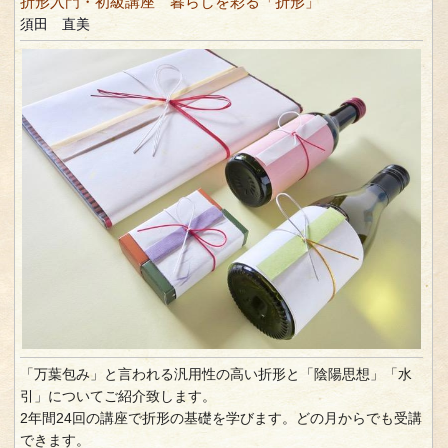
折形入門・初級講座 暮らしを彩る「折形」
須田 直美
「万葉包み」と言われる汎用性の高い折形と「陰陽思想」「水
引」についてご紹介致します。
2年間24回の講座で折形の基礎を学びます。どの月からでも受講
できます。