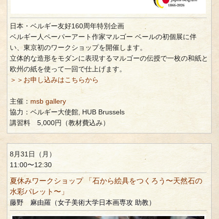
日本・ベルギー友好160周年特別企画
ベルギー人ペーパーアート作家マルゴー ベールの初個展に伴
い、東京初のワークショップを開催します。
立体的な造形をモダンに表現するマルゴーの伝授で一枚の和紙と
欧州の紙を使って一回で仕上げます。
＞＞お申し込みはこちらから
主催：
msb gallery
協力：ベルギー大使館, HUB Brussels
講習料 5,000円（教材費込み）
8月31日（月）
11:00〜12:30
夏休みワークショップ 「石から絵具をつくろう〜天然石の
水彩パレット〜」
藤野 麻由羅（女子美術大学日本画専攻 助教）