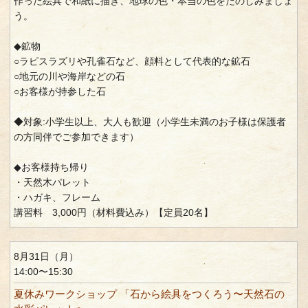
作った絵具で和紙に描き、地球の色・本当の色をたのしみましょ
う。
◆鉱物
○ラピスラズリや孔雀石など、顔料として代表的な鉱石
○地元の川や海岸などの石
○お客様が持参した石
◆対象:小学生以上、大人も歓迎（小学生未満のお子様は保護者
の方同伴でご参加できます）
◆お客様持ち帰り
・天然木パレット
・ハガキ、フレーム
講習料 3,000円（材料費込み）【定員20名】
8月31日（月）
14:00〜15:30
夏休みワークショップ 「石から絵具をつくろう〜天然石の