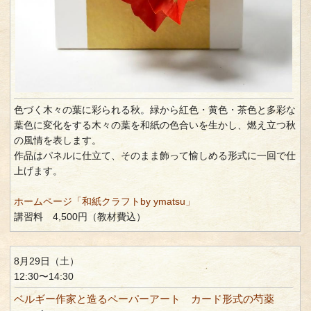
色づく木々の葉に彩られる秋。緑から紅色・黄色・茶色と多彩な
葉色に変化をする木々の葉を和紙の色合いを生かし、燃え立つ秋
の風情を表します。
作品はパネルに仕立て、そのまま飾って愉しめる形式に一回で仕
上げます。
ホームページ「和紙クラフトby ymatsu」
講習料 4,500円（教材費込）
8月29日（土）
12:30〜14:30
ベルギー作家と造るペーパーアート カード形式の芍薬