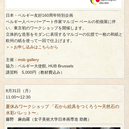
日本・ベルギー友好160周年特別企画
ベルギー人ペーパーアート作家マルゴー ベールの初個展に伴
い、東京初のワークショップを開催します。
立体的な造形をモダンに表現するマルゴーの伝授で一枚の和紙と
欧州の紙を使って一回で仕上げます。
＞＞お申し込みはこちらから
主催：
msb gallery
協力：ベルギー大使館, HUB Brussels
講習料 5,000円（教材費込み）
8月31日（月）
11:00〜12:30
夏休みワークショップ 「石から絵具をつくろう〜天然石の
水彩パレット〜」
藤野 麻由羅（女子美術大学日本画専攻 助教）