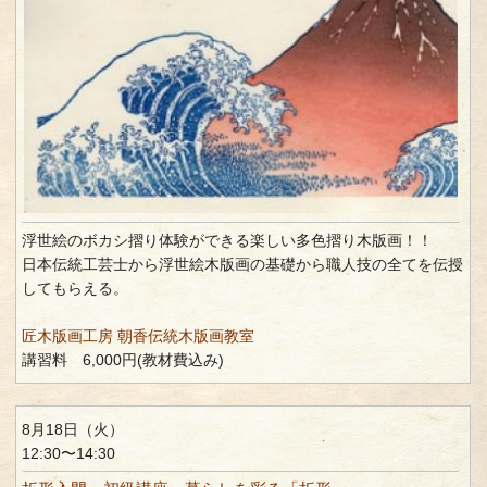
浮世絵のボカシ摺り体験ができる楽しい多色摺り木版画！！
日本伝統工芸士から浮世絵木版画の基礎から職人技の全てを伝授
してもらえる。
匠木版画工房 朝香伝統木版画教室
講習料 6,000円(教材費込み)
8月18日（火）
12:30〜14:30