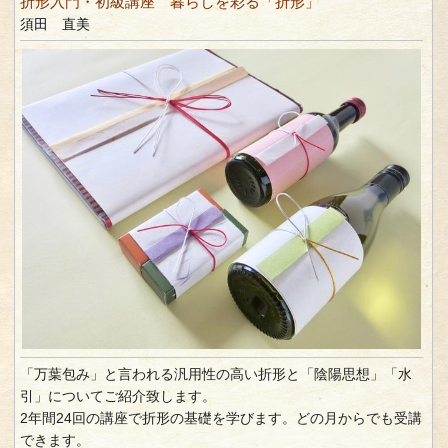
折形入門・初級講座 暮らしを彩る「折形」
須田 直美
「万葉包み」と言われる汎用性の高い折形と「陰陽思想」「水
引」についてご紹介致します。
2年間24回の講座で折形の基礎を学びます。どの月からでも受講
できます。