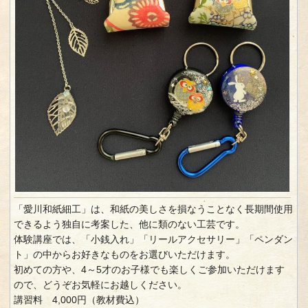
「愛川和紙細工」は、和紙の美しさを損なうことなく長期間使用
できるよう独自に考案した、他に類のない工芸です。
体験講座では、「小銭入れ」「リールアクセサリー」「ペンダン
ト」の中からお好きなものをお選びいただけます。
初めての方や、4～5才のお子様でも楽しくご参加いただけます
ので、どうぞお気軽にお越しください。
講習料 4,000円（教材費込）