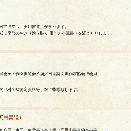
日常役立つ「実用書道」が学べます。
紙に季節のちぎり絵を貼り 俳句の小筆書きを添えたりします。
展会友／創玄書道会所属／日本詩文書作家協会準会員
文部科学省認定資格等丁寧に指導致します。
実用書道）
査会員／東日・東雲書道会主宰／高野山書道協会参事