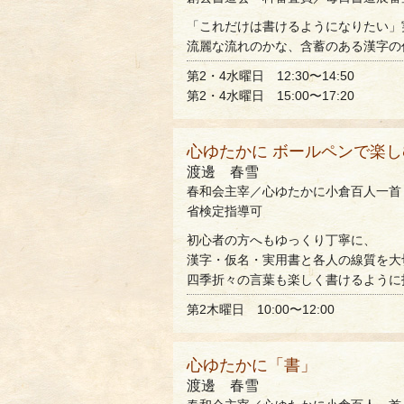
「これだけは書けるようになりたい」
流麗な流れのかな、含蓄のある漢字の
第2・4水曜日 12:30〜14:50
第2・4水曜日 15:00〜17:20
心ゆたかに ボールペンで楽
渡邊 春雪
春和会主宰／心ゆたかに小倉百人一首
省検定指導可
初心者の方へもゆっくり丁寧に、
漢字・仮名・実用書と各人の線質を大
四季折々の言葉も楽しく書けるように
第2木曜日 10:00〜12:00
心ゆたかに「書」
渡邊 春雪