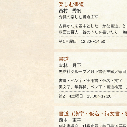
楽しむ書道
西村 秀帆
秀帆の楽しむ書道主宰
古典かなを基本とした「かな書道」と
扇面に百人一首のうたを書いたり、色
第1月曜日 12:30〜14:50
書道
倉林 月下
黒點社グループ／月下書会主宰／毎日
書道・ペン字・実用書・仮名・文字。
美文字、年賀状、ペン字・書道検定、
第2・4土曜日 15:00〜17:20
書道（漢字・仮名・詩文書・
西本 東華
創玄書道会一科審査員／毎日書道展審