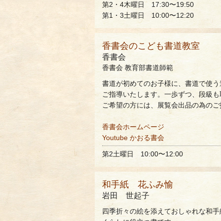
第2・4木曜日 17:30〜19:50
第1・3土曜日 10:00〜12:20
香書会のこども書道教室
香書会
香書会 教育部書道師範
書道が初めてのお子様に、書道で使う
ご指導いたします。一歩ずつ、段級も
ご希望の方には、展覧会出品の為のご
香書会ホームページ
Youtube かおる書会
第2土曜日 10:00〜12:00
和手紙 花ふみ愉
岩田 世起子
四季折々の絵を添えておしゃれな和手