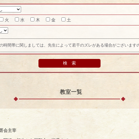
火
水
木
金
土
の時間帯に関しましては、先生によって若干のズレがある場合がございます
教室一覧
胥会主宰