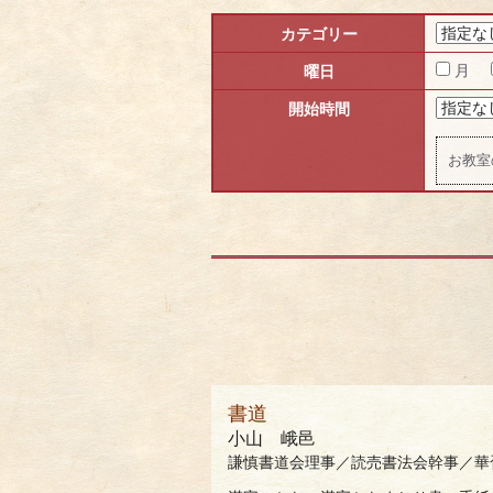
カテゴリー
月
曜日
開始時間
お教室
書道
小山 峨邑
謙慎書道会理事／読売書法会幹事／華