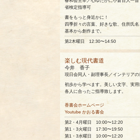
春和会主宰／心ゆたかに小倉百人一首
省検定指導可
書をもっと身近かに！
四季折々の言葉、好きな歌、住所氏名
基本から創作まで。
第2木曜日 12:30〜14:50
楽しむ現代書道
今井 香子
現日会同人・副理事長／インテリアの
初歩から学べます。美しい文字、実用
各人に合ったご指導致します。
香書会ホームページ
Youtube かおる書会
第2・4月曜日 10:00〜12:20
第1・3火曜日 17:30〜19:50
第1・3水曜日 10:00〜12:20