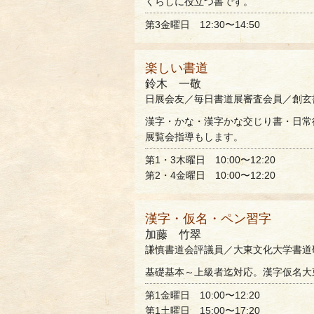
くらしに役立つ書です。
第3金曜日 12:30〜14:50
楽しい書道
鈴木 一敬
日展会友／毎日書道展審査会員／創玄
漢字・かな・漢字かな交じり書・日常
展覧会指導もします。
第1・3木曜日 10:00〜12:20
第2・4金曜日 10:00〜12:20
漢字・仮名・ペン習字
加藤 竹翠
謙慎書道会評議員／大東文化大学書道
基礎基本～上級者迄対応。漢字仮名大
第1金曜日 10:00〜12:20
第1土曜日 15:00〜17:20