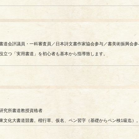
書道会評議員・一科審査員／日本詩文書作家協会参与／書美術振興会参
役立つ「実用書道」を初心者も基本から指導致します。
研究所書道教授資格者
東文化大書道競書。楷行草、仮名、ペン習字（基礎からペン検1級迄）