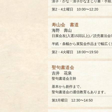
漢字・かな・漢字かなまじり書・手紙
第2・4土曜日 10:00〜12:20
寿山会 書道
海野 壽山
日展会友(入選15回以上)／読売書法
半紙・条幅から展覧会作品まで幅広く
第2・4火曜日 18:00〜19:50
聖句書道会
吉井 花泉
聖句書道会主幹
基本から創作まで。
聖句書道会の通信教育もあります。
第3月曜日 12:30〜14:50