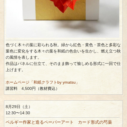
色づく木々の葉に彩られる秋。緑から紅色・黄色・茶色と多彩な
葉色に変化をする木々の葉を和紙の色合いを生かし、燃え立つ秋
の風情を表します。
作品はパネルに仕立て、そのまま飾って愉しめる形式に一回で仕
上げます。
ホームページ「和紙クラフトby ymatsu」
講習料 4,500円（教材費込）
8月29日（土）
12:30〜14:30
ベルギー作家と造るペーパーアート カード形式の芍薬