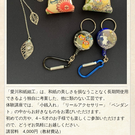
「愛川和紙細工」は、和紙の美しさを損なうことなく長期間使用
できるよう独自に考案した、他に類のない工芸です。
体験講座では、「小銭入れ」「リールアクセサリー」「ペンダン
ト」の中からお好きなものをお選びいただけます。
初めての方や、4～5才のお子様でも楽しくご参加いただけます
ので、どうぞお気軽にお越しください。
講習料 4,000円（教材費込）