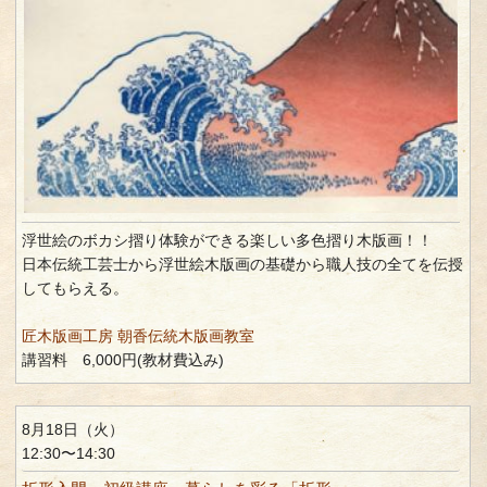
浮世絵のボカシ摺り体験ができる楽しい多色摺り木版画！！
日本伝統工芸士から浮世絵木版画の基礎から職人技の全てを伝授
してもらえる。
匠木版画工房 朝香伝統木版画教室
講習料 6,000円(教材費込み)
8月18日（火）
12:30〜14:30