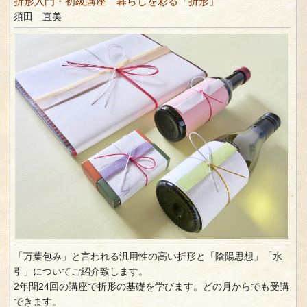
折形入門・初級講座 暮らしを彩る「折形」
須田 直美
「万葉包み」と言われる汎用性の高い折形と「陰陽思想」「水
引」についてご紹介致します。
2年間24回の講座で折形の基礎を学びます。どの月からでも受講
できます。