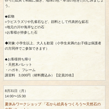
作った絵具で和紙に描き、地球の色・本当の色をたのしみましょ
う。
◆鉱物
○ラピスラズリや孔雀石など、顔料として代表的な鉱石
○地元の川や海岸などの石
○お客様が持参した石
◆対象:小学生以上、大人も歓迎（小学生未満のお子様は保護者
の方同伴でご参加できます）
◆お客様持ち帰り
・天然木パレット
・ハガキ、フレーム
講習料 3,000円（材料費込み）【定員20名】
8月31日（月）
14:00〜15:30
夏休みワークショップ 「石から絵具をつくろう〜天然石の