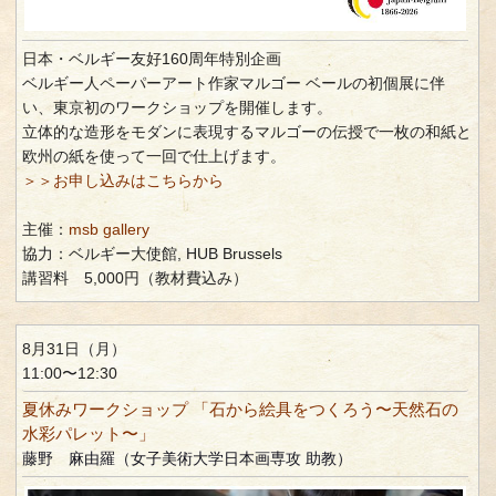
日本・ベルギー友好160周年特別企画
ベルギー人ペーパーアート作家マルゴー ベールの初個展に伴
い、東京初のワークショップを開催します。
立体的な造形をモダンに表現するマルゴーの伝授で一枚の和紙と
欧州の紙を使って一回で仕上げます。
＞＞お申し込みはこちらから
主催：
msb gallery
協力：ベルギー大使館, HUB Brussels
講習料 5,000円（教材費込み）
8月31日（月）
11:00〜12:30
夏休みワークショップ 「石から絵具をつくろう〜天然石の
水彩パレット〜」
藤野 麻由羅（女子美術大学日本画専攻 助教）